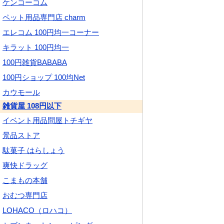
ケンコーコム
ペット用品専門店 charm
エレコム 100円均一コーナー
キラット 100円均一
100円雑貨BABABA
100円ショップ 100均Net
カウモール
雑貨屋 108円以下
イベント用品問屋トチギヤ
景品ストア
駄菓子 はらしょう
爽快ドラッグ
こまもの本舗
おむつ専門店
LOHACO（ロハコ）