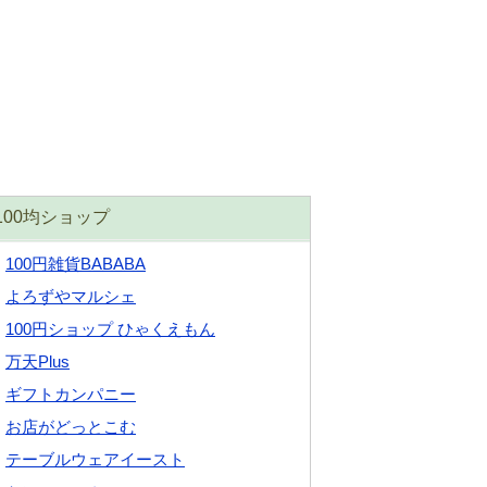
100均ショップ
100円雑貨BABABA
よろずやマルシェ
100円ショップ ひゃくえもん
万天Plus
ギフトカンパニー
お店がどっとこむ
テーブルウェアイースト