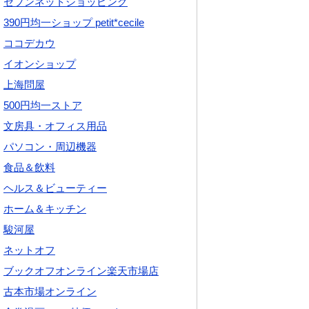
セブンネットショッピング
390円均一ショップ petit*cecile
ココデカウ
イオンショップ
上海問屋
500円均一ストア
文房具・オフィス用品
パソコン・周辺機器
食品＆飲料
ヘルス＆ビューティー
ホーム＆キッチン
駿河屋
ネットオフ
ブックオフオンライン楽天市場店
古本市場オンライン