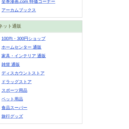
全巻漫画.com 特価コーナー
アーカムブックス
ネット通販
100均・300円ショップ
ホームセンター 通販
家具・インテリア 通販
雑貨 通販
ディスカウントストア
ドラッグストア
スポーツ用品
ペット用品
食品スーパー
旅行グッズ