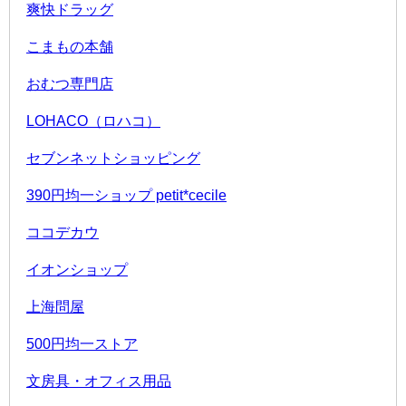
爽快ドラッグ
こまもの本舗
おむつ専門店
LOHACO（ロハコ）
セブンネットショッピング
390円均一ショップ petit*cecile
ココデカウ
イオンショップ
上海問屋
500円均一ストア
文房具・オフィス用品