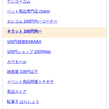
ケンコーコム
ペット用品専門店 charm
エレコム 100円均一コーナー
キラット 100円均一
100円雑貨BABABA
100円ショップ 100均Net
カウモール
雑貨屋 108円以下
イベント用品問屋トチギヤ
景品ストア
駄菓子 はらしょう