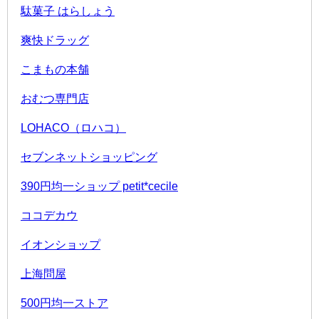
駄菓子 はらしょう
爽快ドラッグ
こまもの本舗
おむつ専門店
LOHACO（ロハコ）
セブンネットショッピング
390円均一ショップ petit*cecile
ココデカウ
イオンショップ
上海問屋
500円均一ストア