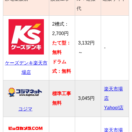
代
2槽式：
2,700円
たて型：
3,132円
-
無料
～
ドラム
ケーズデンキ楽天市
式：無料
場店
楽天市場
標準工事
3,045円
店
無料
Yahoo!店
コジマ
楽天市場