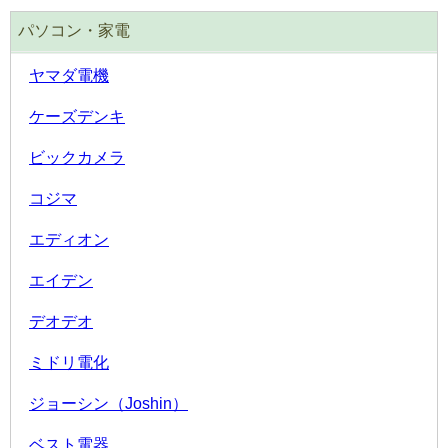
パソコン・家電
ヤマダ電機
ケーズデンキ
ビックカメラ
コジマ
エディオン
エイデン
デオデオ
ミドリ電化
ジョーシン（Joshin）
ベスト電器