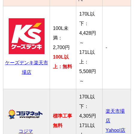
170L以
下：
100L未
4,428円
満：
～
2,700円
-
171L以
100L以
上：
ケーズデンキ楽天市
上：無料
5,508円
場店
～
170L以
下：
楽天市場
標準工事
4,305円
店
無料
171L以
Yahoo!店
コジマ