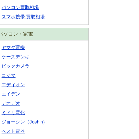
パソコン買取相場
スマホ携帯 買取相場
パソコン・家電
ヤマダ電機
ケーズデンキ
ビックカメラ
コジマ
エディオン
エイデン
デオデオ
ミドリ電化
ジョーシン（Joshin）
ベスト電器