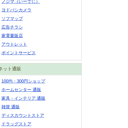
ノジマ（いーでじ）
ヨドバシカメラ
ソフマップ
広告チラシ
家電量販店
アウトレット
ポイントサービス
ネット通販
100均・300円ショップ
ホームセンター 通販
家具・インテリア 通販
雑貨 通販
ディスカウントストア
ドラッグストア