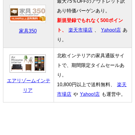
最大75％OFFのアウトレット訳
あり特価バーゲンあり。
新規登録でもれなく500ポイン
ト、
楽天市場店
、
Yahoo!店
あ
家具350
り。
北欧インテリアの家具通販サイ
トで、期間限定タイムセールあ
り。
エアリゾームインテ
10,800円以上で送料無料、
楽天
リア
市場店
や
Yahoo!店
も運営中。