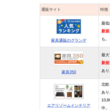
通販サイト
特徴
最低
新規
も。
家具通販のグランデ
最大
新規
あり
家具350
北欧
あり
10
エアリゾームインテリア
中。