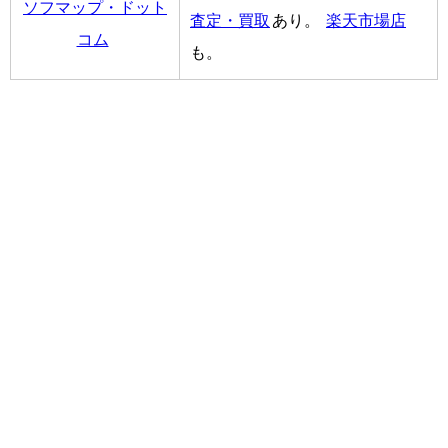
ソフマップ・ドット
査定・買取
あり。
楽天市場店
コム
も。