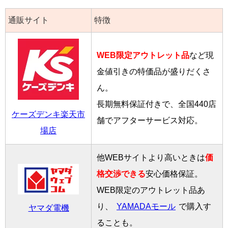
通販サイト
特徴
WEB限定アウトレット品
など現
金値引きの特価品が盛りだくさ
ん。
長期無料保証付きで、全国440店
ケーズデンキ楽天市
舗でアフターサービス対応。
場店
他WEBサイトより高いときは
価
格交渉できる
安心価格保証。
WEB限定のアウトレット品あ
り、
YAMADAモール
で購入す
ヤマダ電機
ることも。